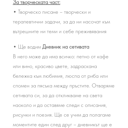
За творческата част:
• Творческо писане – творчески и
терапевтични задачи, за да ни насочат към
вътрешните ни теми и себе преживявания
• Ще водим
Дневник на сетивата
В него може да има всичко: петно от кафе
или вино, красиво цвете, задраскана
бележка към любимия, люспа от риба или
спомен за пясъка между пръстите. Отваряме
сетивата си, за да откликваме на света
наоколо и да оставяме следи с описания,
рисунки и поезия. Ще се учим да полагаме
моментите един след друг – дневникът ще е