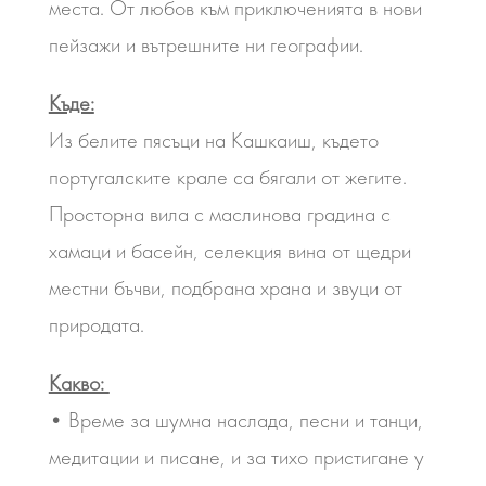
места. От любов към приключенията в нови
пейзажи и вътрешните ни географии.
Къде:
Из белите пясъци на Кашкаиш, където
португалските крале са бягали от жегите.
Просторна вила с маслинова градина с
хамаци и басейн, селекция вина от щедри
местни бъчви, подбрана храна и звуци от
природата.
Какво:
• Време за шумна наслада, песни и танци,
медитации и писане, и за тихо пристигане у