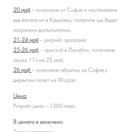
20 май
– потегляне от София и настаняване
във вилата ни в Кашкаиш; полетите ще бъдат
изпратени допълнително.
21-24 май
– ритрийт програма
25-26 май
– престой в Лисабон, потегляме
около 11ч на 25 май.
26 май
– потегляне обратно за София с
директен полет на Wizzair.
Цена:
Ритрийт цена – 1500 лева
В цената е включено:
*всички практики