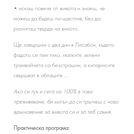
• искаш повече от живота и знаеш, че
можеш да бъдеш по-щастлив, без да
разчиташ твърде на виното.
Ще завършим с два дни в Лисабон, където
фадото се пее тихо, малките зелени
трамвайчета са безстрашни, а кипарисите
свършват в облаците …
Ако си тук и сега на 100% в това
преживяване, би могъл да си тръгнеш с ново
вдъхновение за живота си и за теб самия.
Практическа програма: