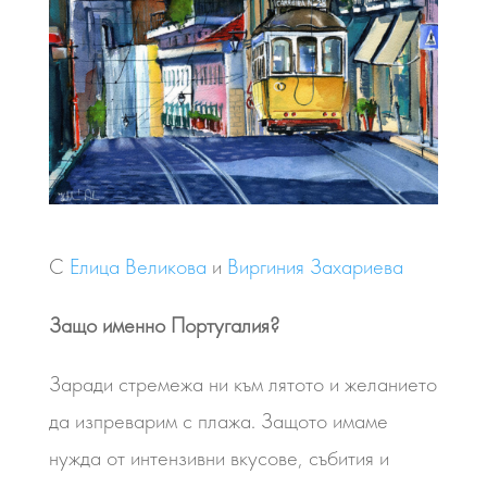
С
Елица Великова
и
Виргиния Захариева
Защо именно Португалия?
Заради стремежа ни към лятото и желанието
да изпреварим с плажа. Защото имаме
нужда от интензивни вкусове, събития и