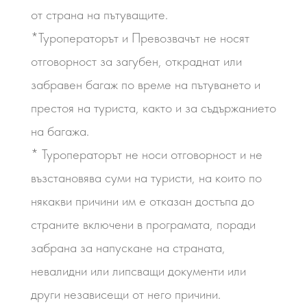
от страна на пътуващите.
*Туроператорът и Превозвачът не носят
отговорност за загубен, откраднат или
забравен багаж по време на пътуването и
престоя на туриста, както и за съдържанието
на багажа.
* Туроператорът не носи отговорност и не
възстановява суми на туристи, на които по
някакви причини им е отказан достъпа до
страните включени в програмата, поради
забрана за напускане на страната,
невалидни или липсващи документи или
други независещи от него причини.