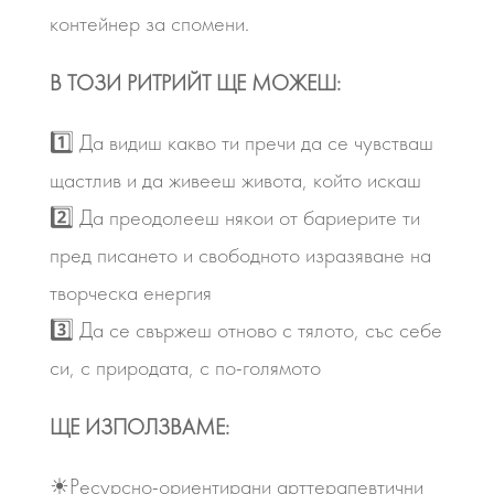
контейнер за спомени.
В ТОЗИ РИТРИЙТ ЩЕ МОЖЕШ:
1️⃣ Да видиш какво ти пречи да се чувстваш
щастлив и да живееш живота, който искаш
2️⃣ Да преодолееш някои от бариерите ти
пред писането и свободното изразяване на
творческа енергия
3️⃣ Да се свържеш отново с тялото, със себе
си, с природата, с по-голямото
ЩЕ ИЗПОЛЗВАМЕ:
☀Ресурсно-ориентирани арттерапевтични