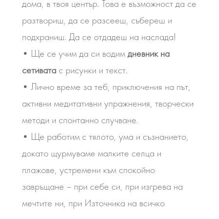
дома, в твоя център. Това е възможност да се
разтвориш, да се разсееш, събереш и
подхраниш. Да се отдадеш на наслада!
• Ще се учим да си водим
дневник на
сетивата
с рисунки и текст.
• Лично време за теб, приключения на път,
активни медитативни упражнения, творчески
методи и спонтанно случване.
• Ще работим с тялото, ума и съзнанието,
докато щурмуваме малките селца и
плажове, устремени към спокойно
завръщане – при себе си, при изгрева на
мечтите ни, при Източника на всичко