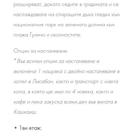
разширяват, докато седите в градината и се
наслаждавате на спиращите дъха гледки към
националния парк на зелената долина към
плажа Гуинчо и околностите.
Опции за настаняване:
*
Във всички опции за настаняване е
включена 1 нощувка с двойно настаняване в
хотел в Лисабон, както и транспорт с наета
кола, в която ще има по 4 човека, както и
кафе и лека закуска всеки ден във вилата в
Кашкаиш.
• 1ви етаж: