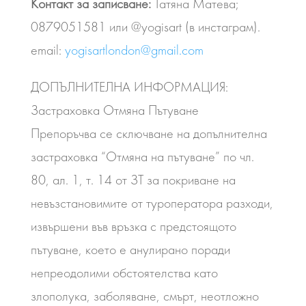
Контакт за записване:
Татяна Матева;
0879051581 или @yogisart (в инстаграм).
email:
yogisartlondon@gmail.com
ДОПЪЛНИТЕЛНА ИНФОРМАЦИЯ:
Застраховка Отмяна Пътуване
Препоръчва се сключване на допълнителна
застраховка “Отмяна на пътуване” по чл.
80, ал. 1, т. 14 от ЗТ за покриване на
невъзстановимите от туроператора разходи,
извършени във връзка с предстоящото
пътуване, което е анулирано поради
непреодолими обстоятелства като
злополука, заболяване, смърт, неотложно