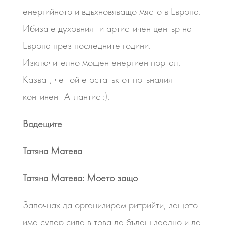
енергийното и вдъхновяващо място в Европа.
Ибиза е духовният и артистичен център на
Европа през последните години.
Изключително мощен енергиен портал.
Казват, че той е остатък от потъналият
континент Атлантис :).
Водещите
Татяна Матева
Татяна Матева: Моето защо
Започнах да организирам ритрийти, защото
има супер сила в това да бъдеш заедно и да