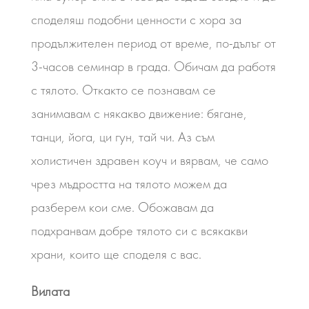
споделяш подобни ценности с хора за
продължителен период от време, по-дълъг от
3-часов семинар в града. Обичам да работя
с тялото. Откакто се познавам се
занимавам с някакво движение: бягане,
танци, йога, ци гун, тай чи. Аз съм
холистичен здравен коуч и вярвам, че само
чрез мъдростта на тялото можем да
разберем кои сме. Обожавам да
подхранвам добре тялото си с всякакви
храни, които ще споделя с вас.
Вилата