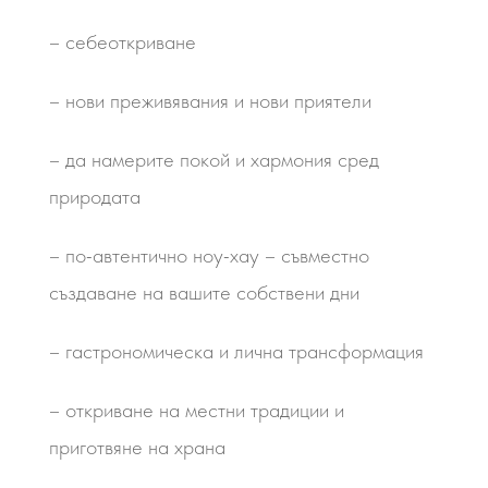
– себеоткриване
– нови преживявания и нови приятели
– да намерите покой и хармония сред
природата
– по-автентично ноу-хау – съвместно
създаване на вашите собствени дни
– гастрономическа и лична трансформация
– откриване на местни традиции и
приготвяне на храна