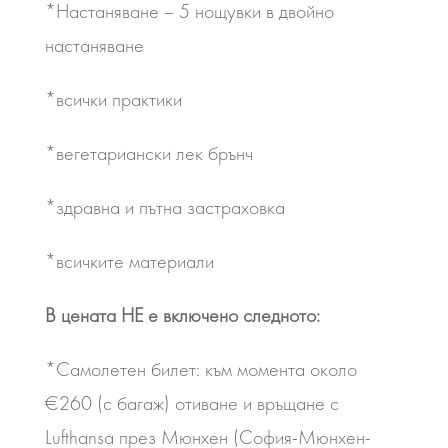
*Настаняване – 5 нощувки в двойно
настаняване
*всички практики
*вегетариански лек брънч
*здравна и пътна застраховка
*всичките материали
В цената НЕ е включено следното:
*Самолетен билет: към момента около
€260 (с багаж) отиване и връщане с
Lufthansa през Мюнхен (София-Мюнхен-