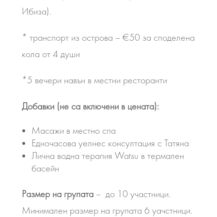
Ибиза).
* транспорт из острова – €50 за споделена
кола от 4 души
*5 вечери навън в местни ресторанти
Добавки (не са включени в цената):
Масажи в местно спа
Едночасова уелнес консултация с Татяна
Лична водна терапия Watsu в термален
басейн
Размер на групата
– до 10 участници.
Минимален размер на групата 6 уачстници.