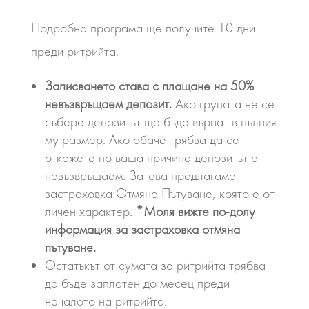
Подробна програма ще получите 10 дни
преди ритрийта.
Записването става с плащане на 50%
невъзвръщаем депозит.
Ако групата не се
събере депозитът ще бъде върнат в пълния
му размер. Ако обаче трябва да се
откажете по ваша причина депозитът е
невъзвръщаем. Затова предлагаме
застраховка Отмяна Пътуване, която е от
личен характер.
*Моля вижте по-долу
информация за застраховка отмяна
пътуване.
Остатъкът от сумата за ритрийта трябва
да бъде заплатен до месец преди
началото на ритрийта.