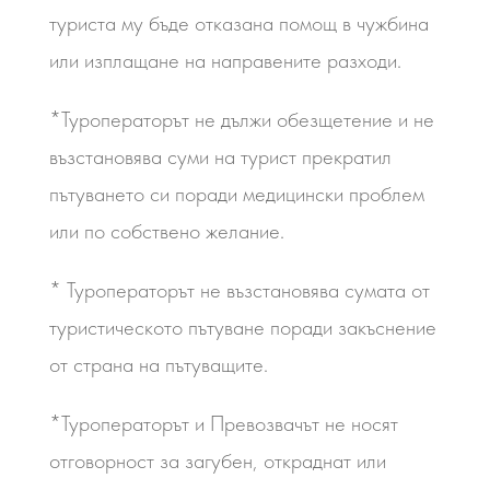
туриста му бъде отказана помощ в чужбина
или изплащане на направените разходи.
*Туроператорът не дължи обезщетение и не
възстановява суми на турист прекратил
пътуването си поради медицински проблем
или по собствено желание.
* Туроператорът не възстановява сумата от
туристическото пътуване поради закъснение
от страна на пътуващите.
*Туроператорът и Превозвачът не носят
отговорност за загубен, откраднат или