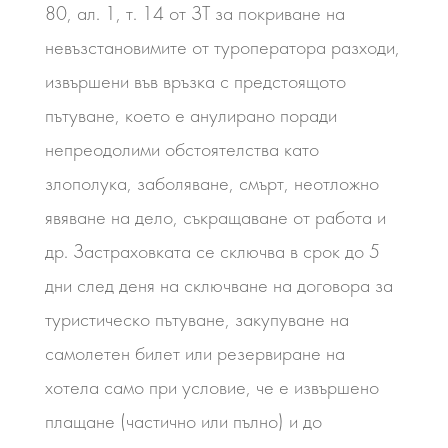
80, ал. 1, т. 14 от ЗТ за покриване на
невъзстановимите от туроператора разходи,
извършени във връзка с предстоящото
пътуване, което е анулирано поради
непреодолими обстоятелства като
злополука, заболяване, смърт, неотложно
явяване на дело, съкращаване от работа и
др. Застраховката се сключва в срок до 5
дни след деня на сключване на договора за
туристическо пътуване, закупуване на
самолетен билет или резервиране на
хотела само при условие, че е извършено
плащане (частично или пълно) и до